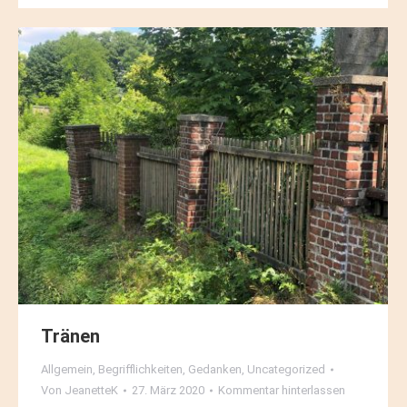
Tränen
Allgemein
,
Begrifflichkeiten
,
Gedanken
,
Uncategorized
Von
JeanetteK
27. März 2020
Kommentar hinterlassen