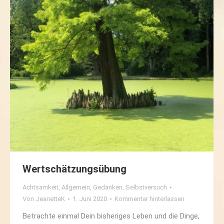
Wertschätzungsübung
Achtsamkeit
,
Allgemein
,
Gedanken
,
Selbstversuch
Von
JeanetteK
1. Juni 2020
Kommentar hinterlassen
Betrachte einmal Dein bisheriges Leben und die Dinge,