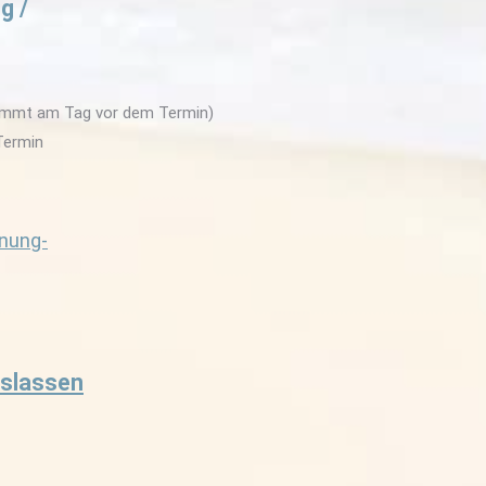
g /
kommt am Tag vor dem Termin)
Termin
nung-
oslassen