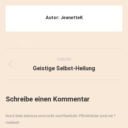
Autor:
JeanetteK
Kommentarnavigation
ZURÜCK
Geistige Selbst-Heilung
Vorheriger
Beitrag:
Schreibe einen Kommentar
Ihre E-Mail-Adresse wird nicht veröffentlicht. Pflichtfelder sind mit
*
markiert.