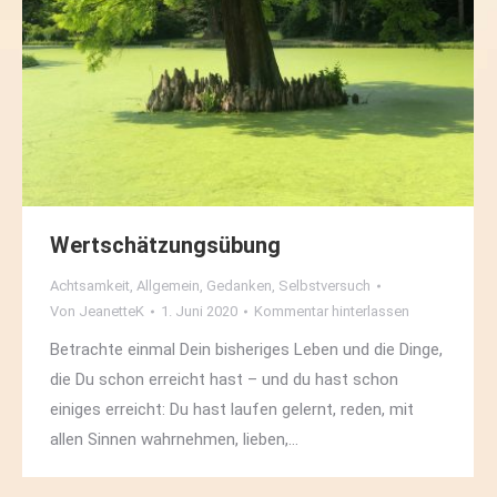
Wertschätzungsübung
Achtsamkeit
,
Allgemein
,
Gedanken
,
Selbstversuch
Von
JeanetteK
1. Juni 2020
Kommentar hinterlassen
Betrachte einmal Dein bisheriges Leben und die Dinge,
die Du schon erreicht hast – und du hast schon
einiges erreicht: Du hast laufen gelernt, reden, mit
allen Sinnen wahrnehmen, lieben,…