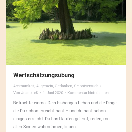
Wertschätzungsübung
Achtsamkeit
,
Allgemein
,
Gedanken
,
Selbstversuch
Von
JeanetteK
1. Juni 2020
Kommentar hinterlassen
Betrachte einmal Dein bisheriges Leben und die Dinge,
die Du schon erreicht hast – und du hast schon
einiges erreicht: Du hast laufen gelernt, reden, mit
allen Sinnen wahrnehmen, lieben,…