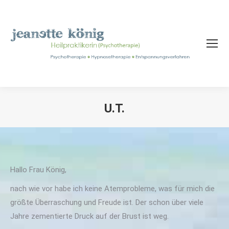
U.T.
Sie befinden sich hier:
Hallo Frau König,
nach wie vor habe ich keine Atemprobleme, was für mich die
größte Überraschung und Freude ist. Der schon über viele
Jahre zementierte Druck auf der Brust ist weg.