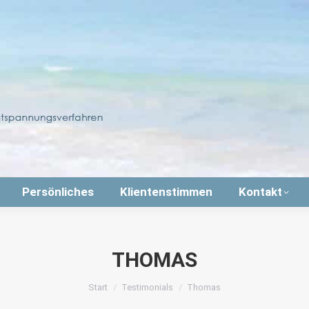
Persönliches
Klientenstimmen
Kontakt
THOMAS
Sie befinden sich hier:
Start
Testimonials
Thomas