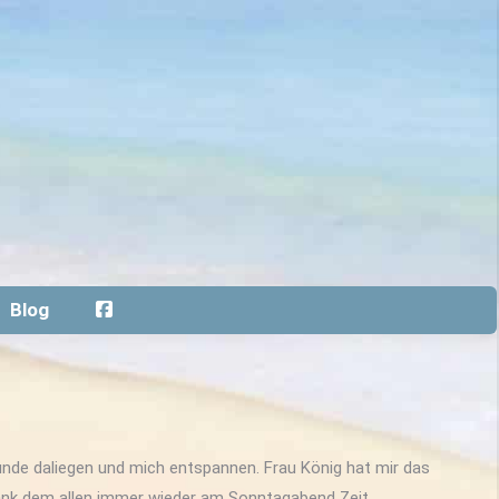
Blog
tunde daliegen und mich entspannen. Frau König hat mir das
 dank dem allen immer wieder am Sonntagabend Zeit